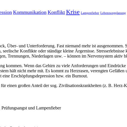
Krise
ession
Kommuni­kation
Konflikt
Lampenfieber
Lebensweg­­planung
uck, Über- und Unterforderung. Fast niemand mehr ist ausgenommen. Str
seelische Konflikte oder ständige kleine Ärgernisse. Stresserlebnisse
kungen, Trennungen, Niederlagen usw. – können im Nervensystem aktiv b
tung kommen. Wenn das Gehirn zu viele Anforderungen und Eindrücke 
stem hält nicht mehr mit. Es kommt zu Herzrasen, verengten Gefäßen 
ht eine Erschöpfungsdepression bzw. ein Burnout.
t für einen großen Anteil der sog. Zivilisationskrankheiten (z. B. Herz
bei Prüfungsangst und Lampenfieber