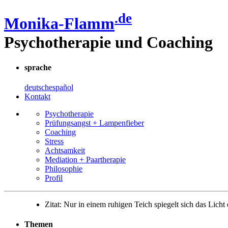
.de
Monika-Flamm
Psychotherapie und Coaching
sprache
deutsch
español
Kontakt
Psychotherapie
Prüfungsangst + Lampenfieber
Coaching
Stress
Achtsam­keit
Mediation + Paartherapie
Philosophie
Profil
Zitat:
Nur in einem ruhigen Teich spiegelt sich das Lich
Themen