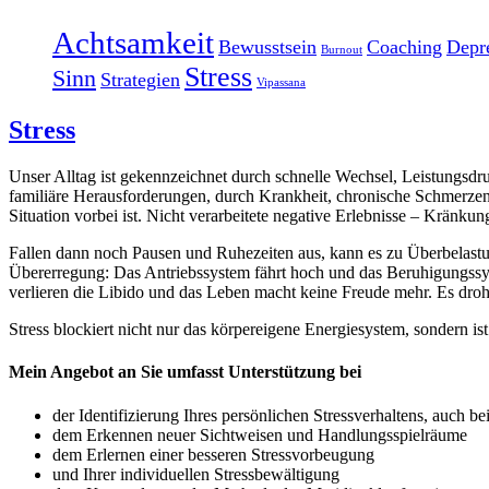
Achtsamkeit
Bewusstsein
Coaching
Depr
Burnout
Stress
Sinn
Strategien
Vipassana
Stress
Unser Alltag ist gekennzeichnet durch schnelle Wechsel, Leistungsdr
familiäre Herausforderungen, durch Krankheit, chronische Schmerzen, 
Situation vorbei ist. Nicht verarbeitete negative Erlebnisse – Krän
Fallen dann noch Pausen und Ruhezeiten aus, kann es zu Überbelas
Übererregung: Das Antriebssystem fährt hoch und das Beruhigungssy
verlieren die Libido und das Leben macht keine Freude mehr. Es dro
Stress blockiert nicht nur das körpereigene Energiesystem, sondern is
Mein Angebot an Sie umfasst Unterstützung bei
der Identifizierung Ihres persönlichen Stressverhaltens, auch 
dem Erkennen neuer Sichtweisen und Handlungsspielräume
dem Erlernen einer besseren Stressvorbeugung
und Ihrer individuellen Stressbewältigung