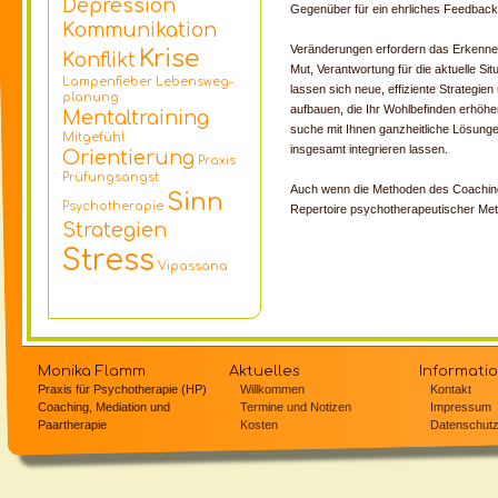
Depression
Gegenüber für ein ehrliches Feedback
Kommuni­kation
Veränderungen erfordern das Erkenne
Krise
Konflikt
Mut, Verantwortung für die aktuelle Si
Lampenfieber
Lebensweg­­
lassen sich neue, effiziente Strategie
planung
aufbauen, die Ihr Wohlbefinden erhöh
Mentaltraining
suche mit Ihnen ganzheitliche Lösungen
Mitgefühl
insgesamt integrieren lassen.
Orientierung
Praxis
Prüfungsangst
Auch wenn die Methoden des Coachin
Sinn
Psychotherapie
Repertoire psychotherapeutischer Me
Strategien
Stress
Vipassana
Monika Flamm
Aktuelles
Informati
Praxis für Psychotherapie (HP)
Willkommen
Kontakt
Coaching, Mediation und
Termine und Notizen
Impressum
Paartherapie
Kosten
Datenschut