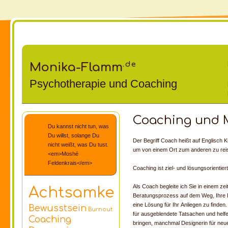
.de
Monika-Flamm
Psychotherapie und Coaching
Coaching und M
Du kannst nicht tun, was
Du willst, solange Du
Der Begriff Coach heißt auf Englisch Ku
nicht weißt, was Du tust.
um von einem Ort zum anderen zu rei
<em>Moshé
Feldenkrais</em>
Coaching ist ziel- und lösungsorientiert
Als Coach begleite ich Sie in einem zei
Achtsamkeit
Beratungsprozess auf dem Weg, Ihre P
eine Lösung für Ihr Anliegen zu finden
Bewusstsein
Burnout
für ausgeblendete Tatsachen und helfe,
Coaching
bringen, manchmal Designerin für neue 